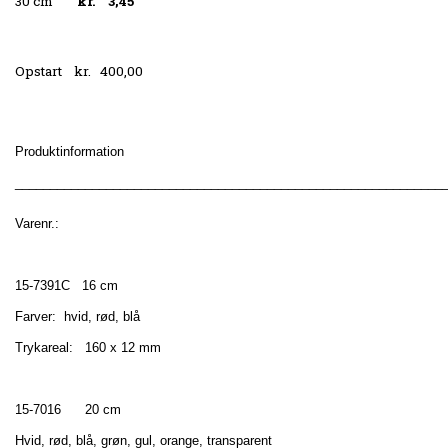
30 cm
kr. 3,45
Opstart kr. 400,00
Produktinformation
_____________________________________________________________
Varenr.:
15-7391C 16 cm
Farver: hvid, rød, blå
Trykareal: 160 x 12 mm
15-7016 20 cm
Hvid, rød, blå, grøn, gul, orange, transparent