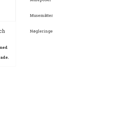
Musemåtter
ch
Nøgleringe
 med
lade.