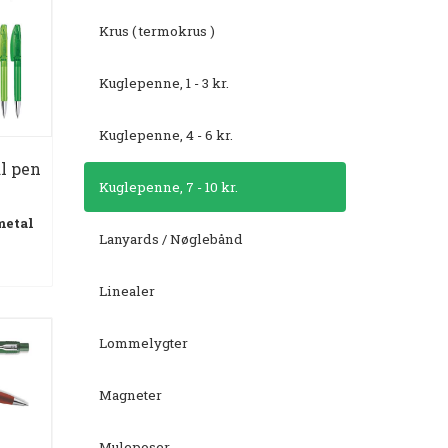
Krus ( termokrus )
Kuglepenne, 1 - 3 kr.
Kuglepenne, 4 - 6 kr.
l pen
Kuglepenne, 7 - 10 kr.
metal
Lanyards / Nøglebånd
Linealer
Lommelygter
Magneter
Muleposer