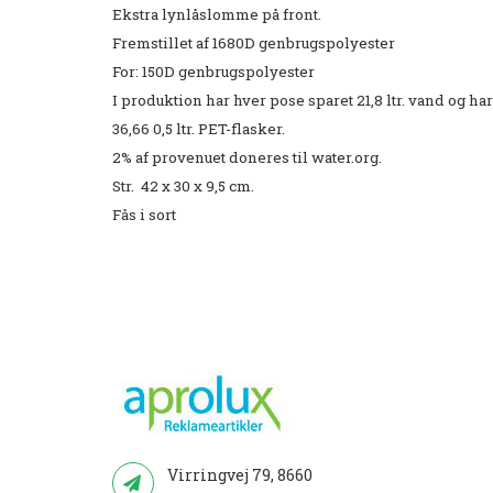
Ekstra lynlåslomme på front.
Fremstillet af 1680D genbrugspolyester
For: 150D genbrugspolyester
I produktion har hver pose sparet 21,8 ltr. vand og ha
36,66 0,5 ltr. PET-flasker.
2% af provenuet doneres til water.org.
Str. 42 x 30 x 9,5 cm.
Fås i sort
Virringvej 79, 8660