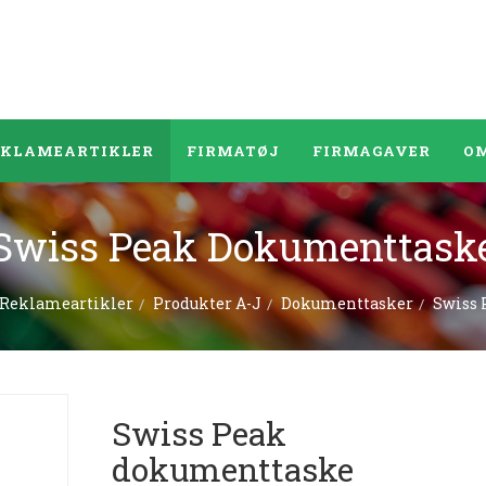
EKLAMEARTIKLER
FIRMATØJ
FIRMAGAVER
OM
Swiss Peak Dokumenttask
Reklameartikler
Produkter A-J
Dokumenttasker
Swiss
Swiss Peak
dokumenttaske